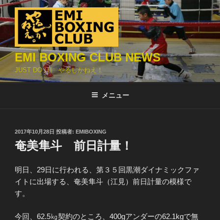
コ
ン
テ
ン
ツ
EMI BOXING CLUB NEWS
へ
JUST DO IT! やるしかねえ！
ス
キ
メニュー
ッ
プ
投
2017年10月28日
投稿者:
EMIBOXING
稿
奄美隼斗 前日計量！
日:
明日、29日に行われる、第３５回黒潮ダイナミックファ
イトに出場する、奄美隼斗（江見）前日計量の模様で
す。
今回、62.5㎏契約のところ、400gアンダーの62.1kgで無