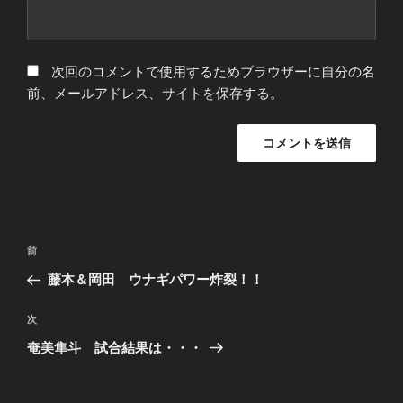
次回のコメントで使用するためブラウザーに自分の名
前、メールアドレス、サイトを保存する。
投
前
前
稿
の
藤本＆岡田 ウナギパワー炸裂！！
ナ
投
ビ
稿
次
次
ゲ
の
奄美隼斗 試合結果は・・・
ー
投
シ
稿