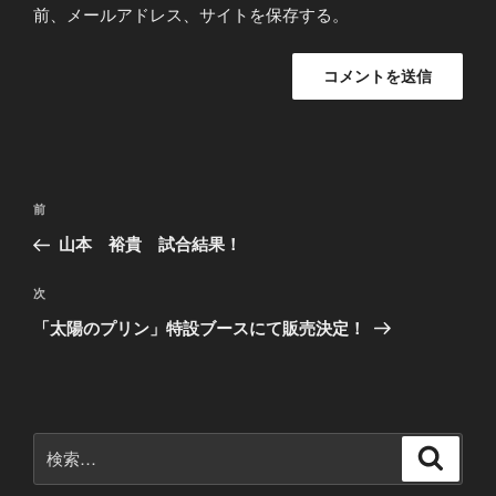
前、メールアドレス、サイトを保存する。
投
前
前
稿
の
山本 裕貴 試合結果！
ナ
投
ビ
稿
次
次
ゲ
の
「太陽のプリン」特設ブースにて販売決定！
ー
投
シ
稿
ョ
ン
検
検
索
索: